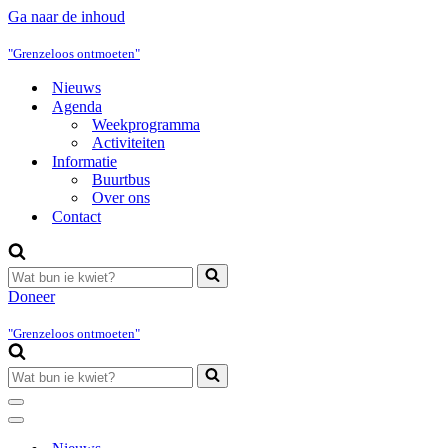
Ga naar de inhoud
"Grenzeloos ontmoeten"
Nieuws
Agenda
Weekprogramma
Activiteiten
Informatie
Buurtbus
Over ons
Contact
Zoek
naar...
Doneer
"Grenzeloos ontmoeten"
Zoek
naar...
Navigatie
Menu
Navigatie
Menu